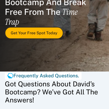
Bootcamp And Break 
Time 
Free From The 
Trap
Get Your Free Spot Today
Frequently Asked Questions.
Got Questions About David’s
Bootcamp? We’ve Got All The
Answers!