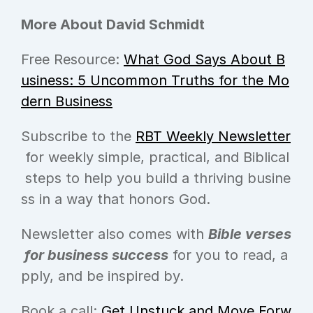
More About David Schmidt
Free Resource: 
What God Says About B
usiness: 5 Uncommon Truths for the Mo
dern Business
Subscribe to the 
RBT Weekly Newsletter
 for weekly simple, practical, and Biblical
 steps to help you build a thriving busine
ss in a way that honors God.
Newsletter also comes with 
Bible verses
 for business success
 for you to read, a
pply, and be inspired by.
Book a call: 
Get Unstuck and Move Forw